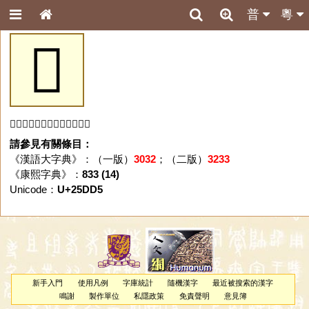
普
粵
𥷕
「𥷕」字未收錄於本資料庫。
請參見有關條目：
《漢語大字典》：（一版）
3032
；（二版）
3233
《康熙字典》：
833 (14)
Unicode：
U+25DD5
新手入門
使用凡例
字庫統計
隨機漢字
最近被搜索的漢字
鳴謝
製作單位
私隱政策
免責聲明
意見簿