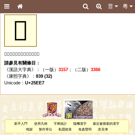
普
粵
𥻧
「𥻧」字未收錄於本資料庫。
請參見有關條目：
《漢語大字典》：（一版）
3157
；（二版）
3366
《康熙字典》：
839 (32)
Unicode：
U+25EE7
新手入門
使用凡例
字庫統計
隨機漢字
最近被搜索的漢字
鳴謝
製作單位
私隱政策
免責聲明
意見簿