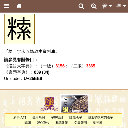
普
粵
𥻨
「𥻨」字未收錄於本資料庫。
請參見有關條目：
《漢語大字典》：（一版）
3156
；（二版）
3365
《康熙字典》：
839 (34)
Unicode：
U+25EE8
新手入門
使用凡例
字庫統計
隨機漢字
最近被搜索的漢字
鳴謝
製作單位
私隱政策
免責聲明
意見簿