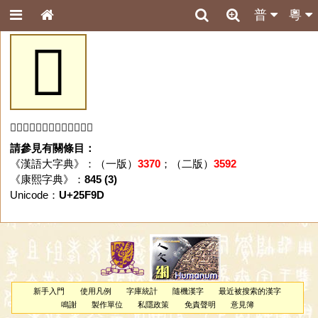
普
粵
𥾝
「𥾝」字未收錄於本資料庫。
請參見有關條目：
《漢語大字典》：（一版）
3370
；（二版）
3592
《康熙字典》：
845 (3)
Unicode：
U+25F9D
新手入門
使用凡例
字庫統計
隨機漢字
最近被搜索的漢字
鳴謝
製作單位
私隱政策
免責聲明
意見簿