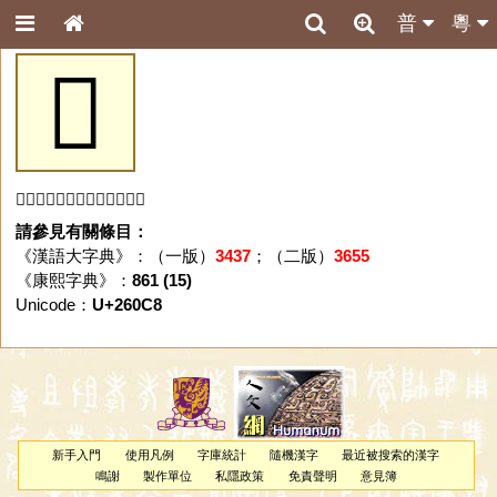
普
粵
𦃈
「𦃈」字未收錄於本資料庫。
請參見有關條目：
《漢語大字典》：（一版）
3437
；（二版）
3655
《康熙字典》：
861 (15)
Unicode：
U+260C8
新手入門
使用凡例
字庫統計
隨機漢字
最近被搜索的漢字
鳴謝
製作單位
私隱政策
免責聲明
意見簿