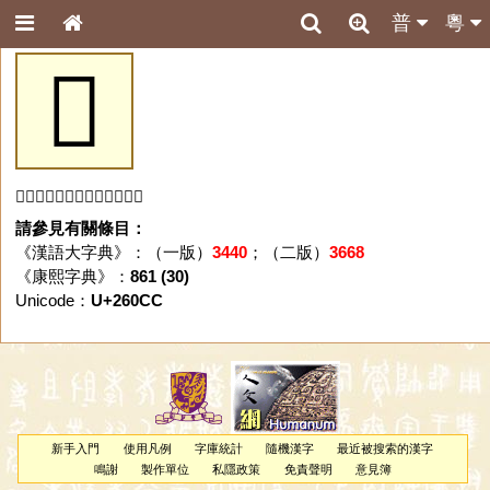
普
粵
𦃌
「𦃌」字未收錄於本資料庫。
請參見有關條目：
《漢語大字典》：（一版）
3440
；（二版）
3668
《康熙字典》：
861 (30)
Unicode：
U+260CC
新手入門
使用凡例
字庫統計
隨機漢字
最近被搜索的漢字
鳴謝
製作單位
私隱政策
免責聲明
意見簿