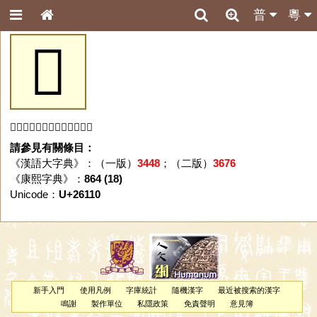
普
粵
𦄐
「𦄐」字未收錄於本資料庫。
請參見有關條目：
《漢語大字典》：（一版）
3448
；（二版）
3676
《康熙字典》：
864 (18)
Unicode：
U+26110
新手入門
使用凡例
字庫統計
隨機漢字
最近被搜索的漢字
鳴謝
製作單位
私隱政策
免責聲明
意見簿