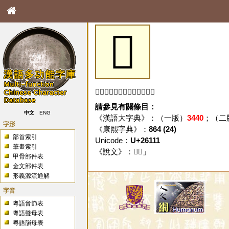
𦄑
「𦄑」字未收錄於本資料庫。
請參見有關條目：
中文
ENG
《漢語大字典》：（一版）
3440
；（二
字形
《康熙字典》：
864 (24)
部首索引
Unicode：
U+26111
筆畫索引
《說文》：「
𦄑
」
甲骨部件表
金文部件表
形義源流通解
字音
粵語音節表
粵語聲母表
粵語韻母表