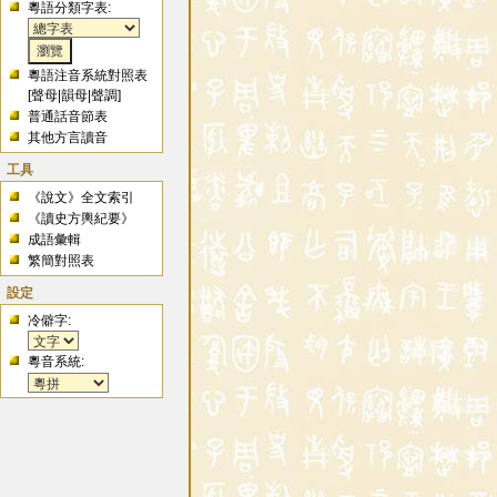
粵語分類字表:
粵語注音系統對照表
[
聲母
|
韻母
|
聲調
]
普通話音節表
其他方言讀音
工具
《說文》全文索引
《讀史方輿紀要》
成語彙輯
繁簡對照表
設定
冷僻字:
粵音系統: