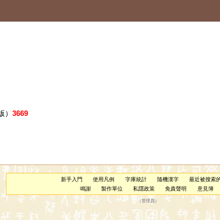
版）
3669
新手入門
使用凡例
字庫統計
隨機漢字
最近被搜索
鳴謝
製作單位
私隱政策
免責聲明
意見簿
（
管理員
）