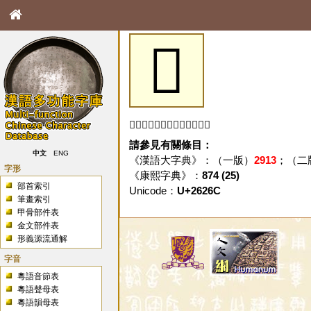
𦉬
「𦉬」字未收錄於本資料庫。
請參見有關條目：
中文
ENG
《漢語大字典》：（一版）
2913
；（二
字形
《康熙字典》：
874 (25)
部首索引
Unicode：
U+2626C
筆畫索引
甲骨部件表
金文部件表
形義源流通解
字音
粵語音節表
粵語聲母表
粵語韻母表