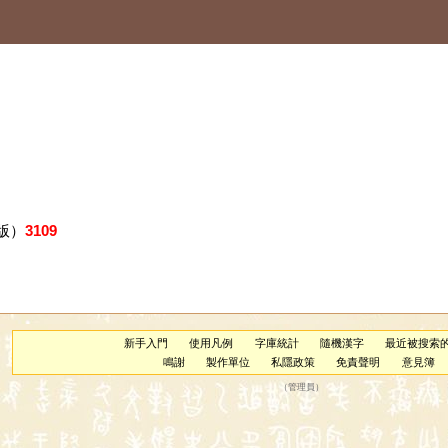
版）
3109
新手入門
使用凡例
字庫統計
隨機漢字
最近被搜索
鳴謝
製作單位
私隱政策
免責聲明
意見簿
（
管理員
）