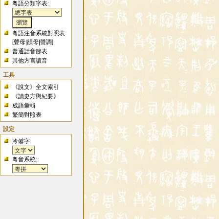
粵語分類字表:
粵語注音系統對照表
[
聲母
|
韻母
|
聲調
]
普通話音節表
其他方言讀音
工具
《說文》全文索引
《讀史方輿紀要》
成語彙輯
繁簡對照表
設定
冷僻字:
粵音系統: