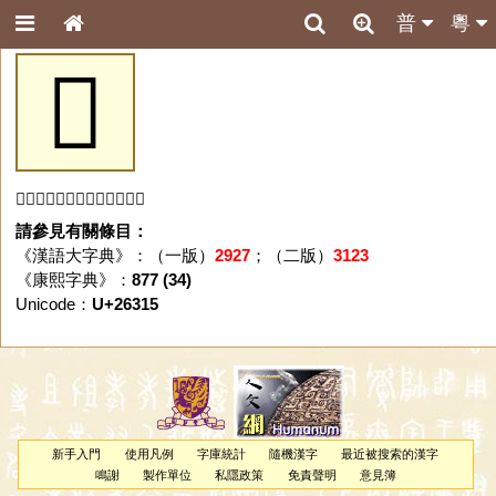
普
粵
𦌕
「𦌕」字未收錄於本資料庫。
請參見有關條目：
《漢語大字典》：（一版）
2927
；（二版）
3123
《康熙字典》：
877 (34)
Unicode：
U+26315
新手入門
使用凡例
字庫統計
隨機漢字
最近被搜索的漢字
鳴謝
製作單位
私隱政策
免責聲明
意見簿