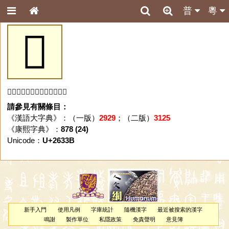
普
粵
𦌻
「𦌻」字未收錄於本資料庫。
請參見有關條目：
《漢語大字典》：（一版）
2929
；（二版）
3125
《康熙字典》：
878 (24)
Unicode：
U+2633B
新手入門
使用凡例
字庫統計
隨機漢字
最近被搜索的漢字
鳴謝
製作單位
私隱政策
免責聲明
意見簿