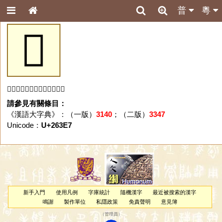
普
粵
𦏧
「𦏧」字未收錄於本資料庫。
請參見有關條目：
《漢語大字典》：（一版）
3140
；（二版）
3347
Unicode：
U+263E7
新手入門
使用凡例
字庫統計
隨機漢字
最近被搜索的漢字
鳴謝
製作單位
私隱政策
免責聲明
意見簿
（
管理員
）