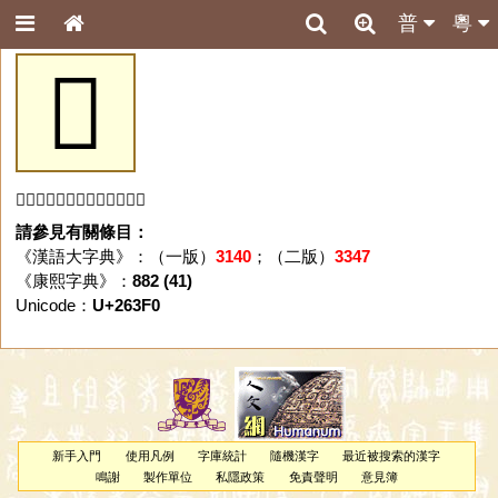
普
粵
𦏰
「𦏰」字未收錄於本資料庫。
請參見有關條目：
《漢語大字典》：（一版）
3140
；（二版）
3347
《康熙字典》：
882 (41)
Unicode：
U+263F0
新手入門
使用凡例
字庫統計
隨機漢字
最近被搜索的漢字
鳴謝
製作單位
私隱政策
免責聲明
意見簿