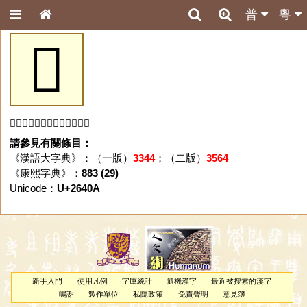
普
粵
𦐊
「𦐊」字未收錄於本資料庫。
請參見有關條目：
《漢語大字典》：（一版）
3344
；（二版）
3564
《康熙字典》：
883 (29)
Unicode：
U+2640A
新手入門
使用凡例
字庫統計
隨機漢字
最近被搜索的漢字
鳴謝
製作單位
私隱政策
免責聲明
意見簿