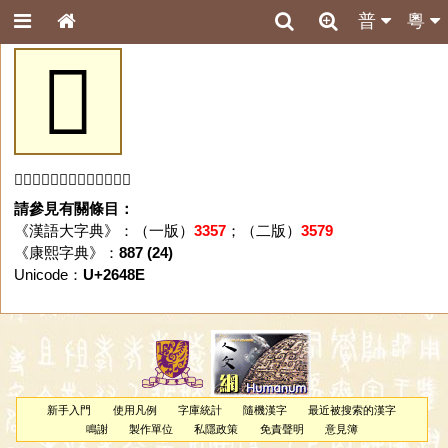
普
粵
𦒎
「𦒎」字未收錄於本資料庫。
請參見有關條目：
《漢語大字典》：（一版）
3357
；（二版）
3579
《康熙字典》：
887 (24)
Unicode：
U+2648E
新手入門
使用凡例
字庫統計
隨機漢字
最近被搜索的漢字
鳴謝
製作單位
私隱政策
免責聲明
意見簿