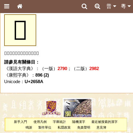
普
粵
𦖊
「𦖊」字未收錄於本資料庫。
請參見有關條目：
《漢語大字典》：（一版）
2790
；（二版）
2982
《康熙字典》：
896 (2)
Unicode：
U+2658A
新手入門
使用凡例
字庫統計
隨機漢字
最近被搜索的漢字
鳴謝
製作單位
私隱政策
免責聲明
意見簿