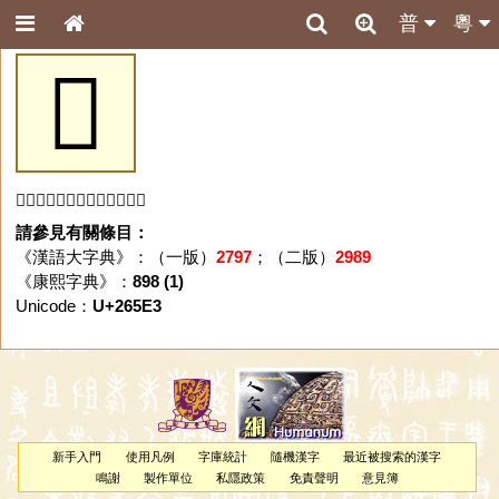
普
粵
𦗣
「𦗣」字未收錄於本資料庫。
請參見有關條目：
《漢語大字典》：（一版）
2797
；（二版）
2989
《康熙字典》：
898 (1)
Unicode：
U+265E3
新手入門
使用凡例
字庫統計
隨機漢字
最近被搜索的漢字
鳴謝
製作單位
私隱政策
免責聲明
意見簿