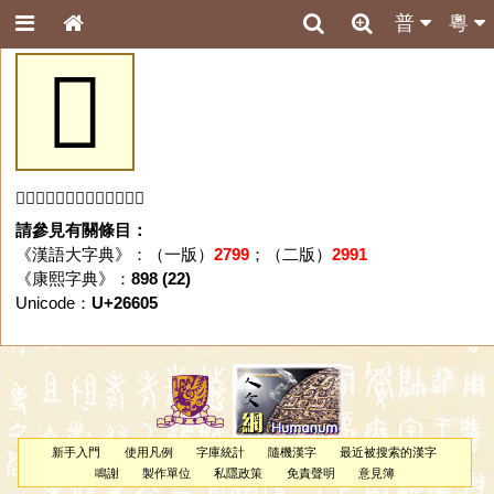
普
粵
𦘅
「𦘅」字未收錄於本資料庫。
請參見有關條目：
《漢語大字典》：（一版）
2799
；（二版）
2991
《康熙字典》：
898 (22)
Unicode：
U+26605
新手入門
使用凡例
字庫統計
隨機漢字
最近被搜索的漢字
鳴謝
製作單位
私隱政策
免責聲明
意見簿