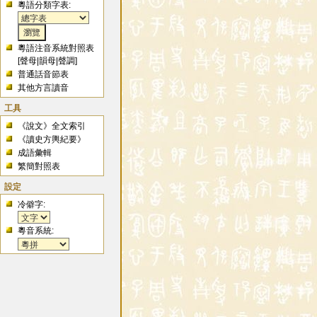
粵語分類字表:
粵語注音系統對照表
[
聲母
|
韻母
|
聲調
]
普通話音節表
其他方言讀音
工具
《說文》全文索引
《讀史方輿紀要》
成語彙輯
繁簡對照表
設定
冷僻字:
粵音系統: