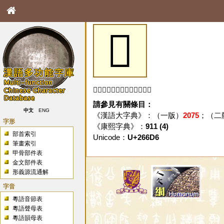
𦛖
「𦛖」字未收錄於本資料庫。
請參見有關條目：
中文
ENG
《漢語大字典》：（一版）
2075
；（二
字形
《康熙字典》：
911 (4)
部首索引
Unicode：
U+266D6
筆畫索引
甲骨部件表
金文部件表
形義源流通解
字音
粵語音節表
粵語聲母表
粵語韻母表