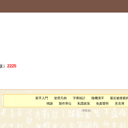
版）
2225
新手入門
使用凡例
字庫統計
隨機漢字
最近被搜索
鳴謝
製作單位
私隱政策
免責聲明
意見簿
（
管理員
）