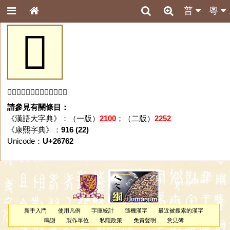
普
粵
𦝢
「𦝢」字未收錄於本資料庫。
請參見有關條目：
《漢語大字典》：（一版）
2100
；（二版）
2252
《康熙字典》：
916 (22)
Unicode：
U+26762
新手入門
使用凡例
字庫統計
隨機漢字
最近被搜索的漢字
鳴謝
製作單位
私隱政策
免責聲明
意見簿