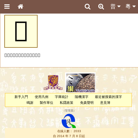
普
粵
𦝲
「𦝲」字未收錄於本資料庫。
新手入門
使用凡例
字庫統計
隨機漢字
最近被搜索的漢字
鳴謝
製作單位
私隱政策
免責聲明
意見簿
（
管理員
）
在線人數： 2033
自 2014 年 7 月 8 日起