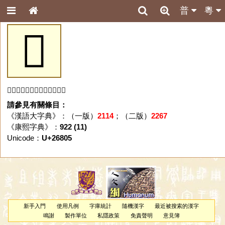
普
粵
𦠅
「𦠅」字未收錄於本資料庫。
請參見有關條目：
《漢語大字典》：（一版）
2114
；（二版）
2267
《康熙字典》：
922 (11)
Unicode：
U+26805
新手入門
使用凡例
字庫統計
隨機漢字
最近被搜索的漢字
鳴謝
製作單位
私隱政策
免責聲明
意見簿