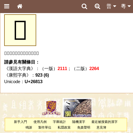
普
粵
𦠓
「𦠓」字未收錄於本資料庫。
請參見有關條目：
《漢語大字典》：（一版）
2111
；（二版）
2264
《康熙字典》：
923 (6)
Unicode：
U+26813
新手入門
使用凡例
字庫統計
隨機漢字
最近被搜索的漢字
鳴謝
製作單位
私隱政策
免責聲明
意見簿