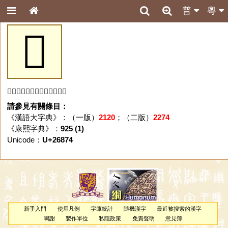
普
粵
𦡴
「𦡴」字未收錄於本資料庫。
請參見有關條目：
《漢語大字典》：（一版）
2120
；（二版）
2274
《康熙字典》：
925 (1)
Unicode：
U+26874
新手入門
使用凡例
字庫統計
隨機漢字
最近被搜索的漢字
鳴謝
製作單位
私隱政策
免責聲明
意見簿