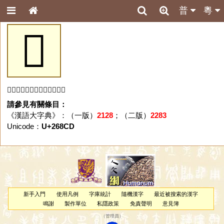
普
粵
𦣍
「𦣍」字未收錄於本資料庫。
請參見有關條目：
《漢語大字典》：（一版）
2128
；（二版）
2283
Unicode：
U+268CD
新手入門
使用凡例
字庫統計
隨機漢字
最近被搜索的漢字
鳴謝
製作單位
私隱政策
免責聲明
意見簿
（
管理員
）