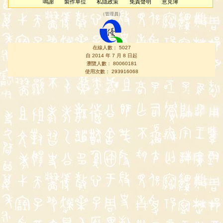
鳴謝
製作單位
私隱政策
免責聲明
意見簿
（
管理員
）
在線人數： 5027
自 2014 年 7 月 8 日起
瀏覽人數： 80060181
使用次數： 293916068