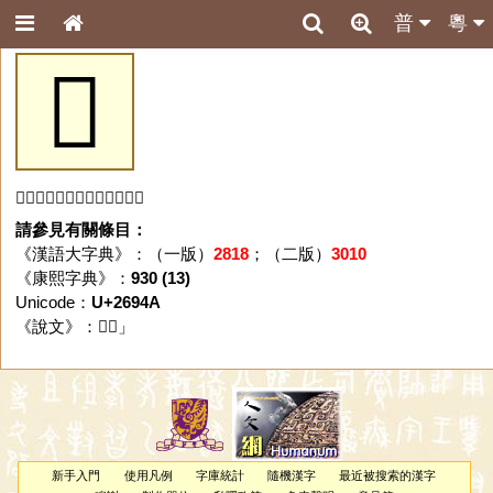
普
粵
𦥊
「𦥊」字未收錄於本資料庫。
請參見有關條目：
《漢語大字典》：（一版）
2818
；（二版）
3010
《康熙字典》：
930 (13)
Unicode：
U+2694A
《說文》：「
𦥊
」
新手入門
使用凡例
字庫統計
隨機漢字
最近被搜索的漢字