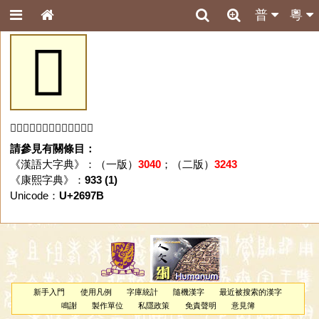
普
粵
𦥻
「𦥻」字未收錄於本資料庫。
請參見有關條目：
《漢語大字典》：（一版）
3040
；（二版）
3243
《康熙字典》：
933 (1)
Unicode：
U+2697B
新手入門
使用凡例
字庫統計
隨機漢字
最近被搜索的漢字
鳴謝
製作單位
私隱政策
免責聲明
意見簿