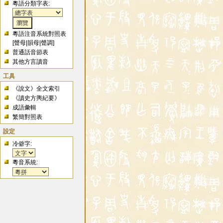
粵語分類字表:
粵語注音系統對照表
[
聲母
|
韻母
|
聲調
]
普通話音節表
其他方言讀音
工具
《說文》全文索引
《讀史方輿紀要》
成語彙輯
繁簡對照表
設定
冷僻字:
粵音系統: