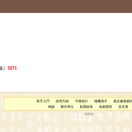
版）
3271
新手入門
使用凡例
字庫統計
隨機漢字
最近被搜索
鳴謝
製作單位
私隱政策
免責聲明
意見簿
（
管理員
）