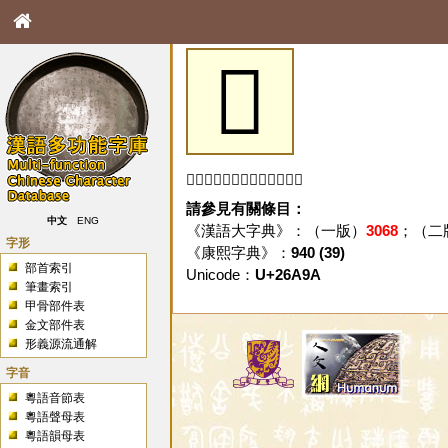
𦪚
「𦪚」字未收錄於本資料庫。
請參見有關條目：
中文
ENG
《漢語大字典》：（一版）
3068
；（二
字形
《康熙字典》：
940 (39)
部首索引
Unicode：
U+26A9A
筆畫索引
甲骨部件表
金文部件表
形義源流通解
字音
粵語音節表
粵語聲母表
粵語韻母表