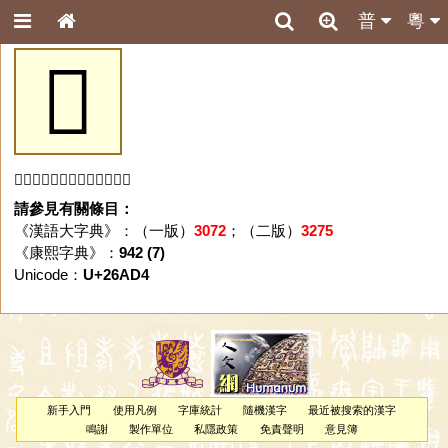
普
粵
𦫔
「𦫔」字未收錄於本資料庫。
請參見有關條目：
《漢語大字典》：（一版）
3072
；（二版）
3275
《康熙字典》：
942 (7)
Unicode：
U+26AD4
新手入門
使用凡例
字庫統計
隨機漢字
最近被搜索的漢字
鳴謝
製作單位
私隱政策
免責聲明
意見簿