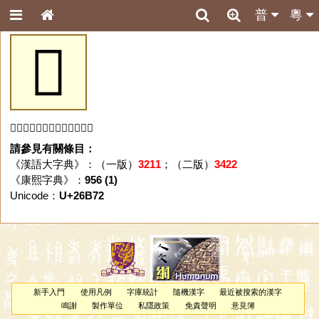
普
粵
𦭲
「𦭲」字未收錄於本資料庫。
請參見有關條目：
《漢語大字典》：（一版）
3211
；（二版）
3422
《康熙字典》：
956 (1)
Unicode：
U+26B72
新手入門
使用凡例
字庫統計
隨機漢字
最近被搜索的漢字
鳴謝
製作單位
私隱政策
免責聲明
意見簿