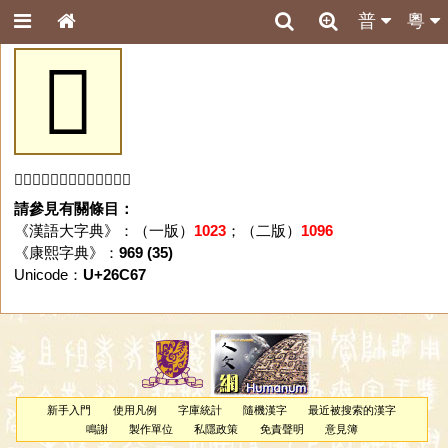
普
粵
𦱧
「𦱧」字未收錄於本資料庫。
請參見有關條目：
《漢語大字典》：（一版）
1023
；（二版）
1096
《康熙字典》：
969 (35)
Unicode：
U+26C67
新手入門
使用凡例
字庫統計
隨機漢字
最近被搜索的漢字
鳴謝
製作單位
私隱政策
免責聲明
意見簿