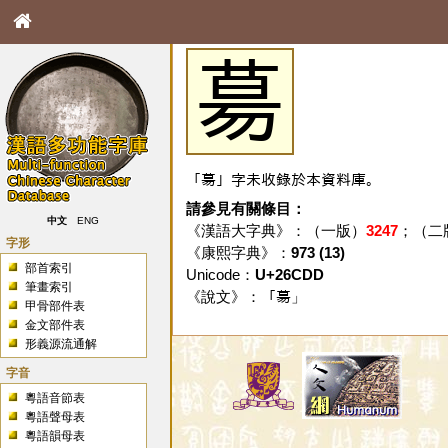
𦳝
「𦳝」字未收錄於本資料庫。
請參見有關條目：
中文
ENG
《漢語大字典》：（一版）
3247
；（二
字形
《康熙字典》：
973 (13)
部首索引
Unicode：
U+26CDD
筆畫索引
《說文》：「
𦳝
」
甲骨部件表
金文部件表
形義源流通解
字音
粵語音節表
粵語聲母表
粵語韻母表