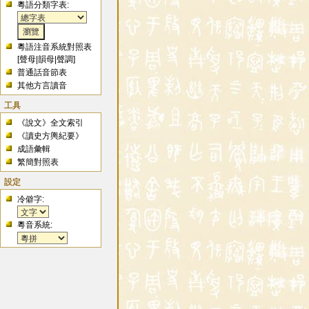
粵語分類字表:
粵語注音系統對照表
[
聲母
|
韻母
|
聲調
]
普通話音節表
其他方言讀音
工具
《說文》全文索引
《讀史方輿紀要》
成語彙輯
繁簡對照表
設定
冷僻字:
粵音系統: