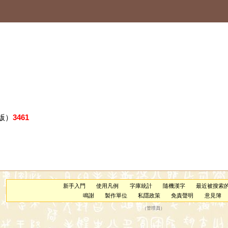
版）
3461
新手入門
使用凡例
字庫統計
隨機漢字
最近被搜索
鳴謝
製作單位
私隱政策
免責聲明
意見簿
（
管理員
）