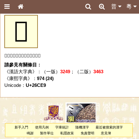
普
粵
𦳩
「𦳩」字未收錄於本資料庫。
請參見有關條目：
《漢語大字典》：（一版）
3249
；（二版）
3463
《康熙字典》：
974 (24)
Unicode：
U+26CE9
新手入門
使用凡例
字庫統計
隨機漢字
最近被搜索的漢字
鳴謝
製作單位
私隱政策
免責聲明
意見簿