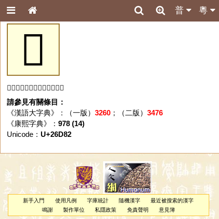
普
粵
𦶂
「𦶂」字未收錄於本資料庫。
請參見有關條目：
《漢語大字典》：（一版）
3260
；（二版）
3476
《康熙字典》：
978 (14)
Unicode：
U+26D82
新手入門
使用凡例
字庫統計
隨機漢字
最近被搜索的漢字
鳴謝
製作單位
私隱政策
免責聲明
意見簿