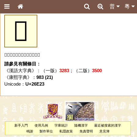
普
粵
𦸣
「𦸣」字未收錄於本資料庫。
請參見有關條目：
《漢語大字典》：（一版）
3283
；（二版）
3500
《康熙字典》：
983 (21)
Unicode：
U+26E23
新手入門
使用凡例
字庫統計
隨機漢字
最近被搜索的漢字
鳴謝
製作單位
私隱政策
免責聲明
意見簿