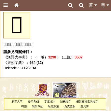
普
粵
𦸺
「𦸺」字未收錄於本資料庫。
請參見有關條目：
《漢語大字典》：（一版）
3290
；（二版）
3507
《康熙字典》：
984 (12)
Unicode：
U+26E3A
新手入門
使用凡例
字庫統計
隨機漢字
最近被搜索的漢字
鳴謝
製作單位
私隱政策
免責聲明
意見簿