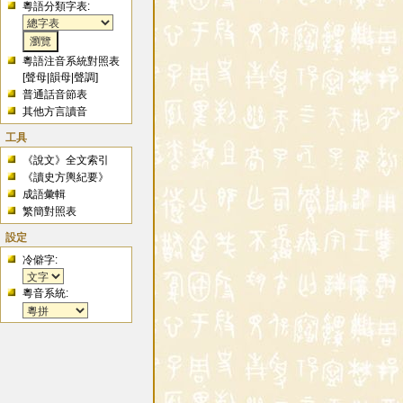
粵語分類字表:
粵語注音系統對照表
[
聲母
|
韻母
|
聲調
]
普通話音節表
其他方言讀音
工具
《說文》全文索引
《讀史方輿紀要》
成語彙輯
繁簡對照表
設定
冷僻字:
粵音系統: