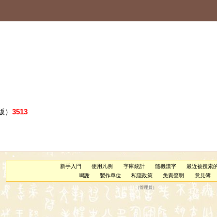
版）
3513
新手入門
使用凡例
字庫統計
隨機漢字
最近被搜索
鳴謝
製作單位
私隱政策
免責聲明
意見簿
（
管理員
）