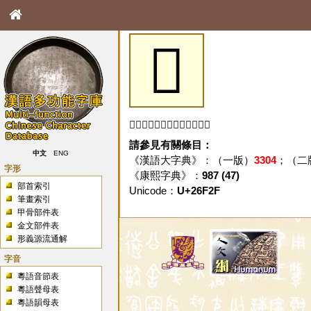
𦼯
「𦼯」字未收錄於本資料庫。
請參見有關條目：
中文
ENG
《漢語大字典》：（一版）
3304
；（二
字形
《康熙字典》：
987 (47)
部首索引
Unicode：
U+26F2F
筆畫索引
甲骨部件表
金文部件表
形義源流通解
字音
粵語音節表
粵語聲母表
粵語韻母表