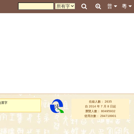
普
粵
在線人數： 2635
的漢字
自 2014 年 7 月 8 日起
瀏覽人數： 80495932
使用次數： 294718901