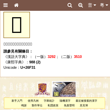
普
粵
𦼱
「𦼱」字未收錄於本資料庫。
請參見有關條目：
《漢語大字典》：（一版）
3292
；（二版）
3510
《康熙字典》：
988 (2)
Unicode：
U+26F31
新手入門
使用凡例
字庫統計
隨機漢字
最近被搜索的漢字
鳴謝
製作單位
私隱政策
免責聲明
意見簿