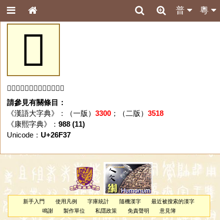
普
粵
𦼷
「𦼷」字未收錄於本資料庫。
請參見有關條目：
《漢語大字典》：（一版）
3300
；（二版）
3518
《康熙字典》：
988 (11)
Unicode：
U+26F37
新手入門
使用凡例
字庫統計
隨機漢字
最近被搜索的漢字
鳴謝
製作單位
私隱政策
免責聲明
意見簿