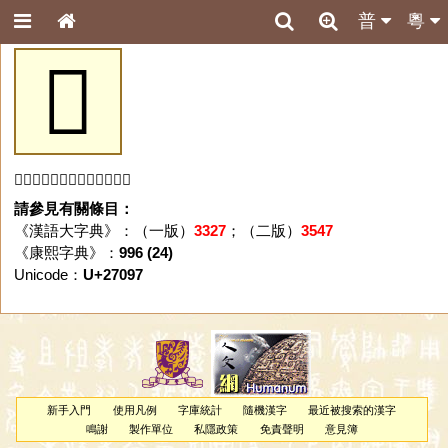
普
粵
𧂗
「𧂗」字未收錄於本資料庫。
請參見有關條目：
《漢語大字典》：（一版）
3327
；（二版）
3547
《康熙字典》：
996 (24)
Unicode：
U+27097
新手入門
使用凡例
字庫統計
隨機漢字
最近被搜索的漢字
鳴謝
製作單位
私隱政策
免責聲明
意見簿