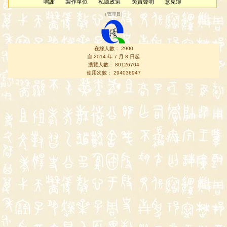
鳴謝
製作單位
私隱政策
免責聲明
意見簿
（
管理員
）
在線人數： 2900
自 2014 年 7 月 8 日起
瀏覽人數： 80126704
使用次數： 294036947