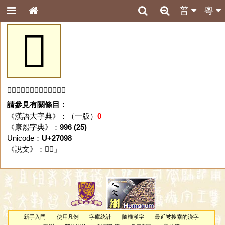
普
粵
𧂘
「𧂘」字未收錄於本資料庫。
請參見有關條目：
《漢語大字典》：（一版）
0
《康熙字典》：
996 (25)
Unicode：
U+27098
《說文》：「
𧂘
」
新手入門
使用凡例
字庫統計
隨機漢字
最近被搜索的漢字