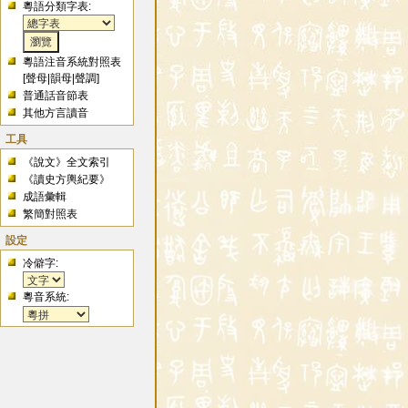
粵語分類字表:
粵語注音系統對照表
[
聲母
|
韻母
|
聲調
]
普通話音節表
其他方言讀音
工具
《說文》全文索引
《讀史方輿紀要》
成語彙輯
繁簡對照表
設定
冷僻字:
粵音系統: