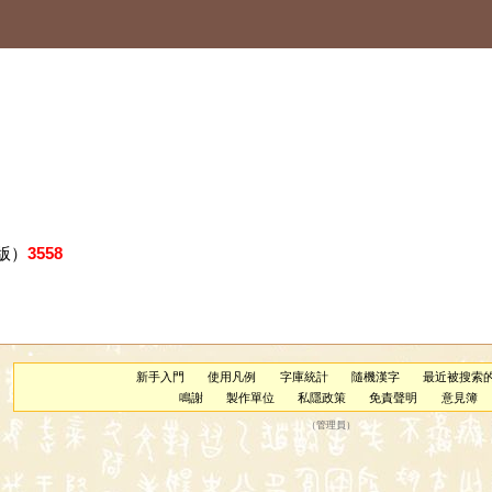
版）
3558
新手入門
使用凡例
字庫統計
隨機漢字
最近被搜索
鳴謝
製作單位
私隱政策
免責聲明
意見簿
（
管理員
）