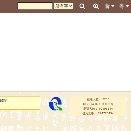
普
粵
在線人數： 2255
的漢字
自 2014 年 7 月 8 日起
瀏覽人數： 80498344
使用次數： 294725454