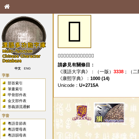
𧅚
「𧅚」字未收錄於本資料庫。
請參見有關條目：
中文
ENG
《漢語大字典》：（一版）
3338
；（二
字形
《康熙字典》：
1000 (14)
部首索引
Unicode：
U+2715A
筆畫索引
甲骨部件表
金文部件表
形義源流通解
字音
粵語音節表
粵語聲母表
粵語韻母表