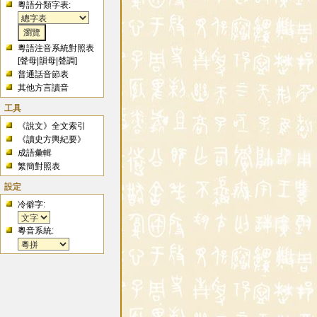
粵語分類字表:
粵語注音系統對照表
[
聲母
|
韻母
|
聲調
]
普通話音節表
其他方言讀音
工具
《說文》全文索引
《讀史方輿紀要》
成語彙輯
繁簡對照表
設定
冷僻字:
粵音系統: