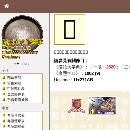
𧆫
「𧆫」字未收錄於本資料庫。
請參見有關條目：
中文
ENG
《漢語大字典》：（一版）
2820
；（二
字形
《康熙字典》：
1002 (9)
部首索引
Unicode：
U+271AB
筆畫索引
甲骨部件表
金文部件表
形義源流通解
字音
粵語音節表
粵語聲母表
粵語韻母表