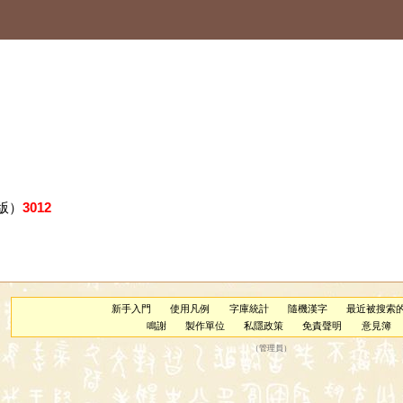
版）
3012
新手入門
使用凡例
字庫統計
隨機漢字
最近被搜索
鳴謝
製作單位
私隱政策
免責聲明
意見簿
（
管理員
）