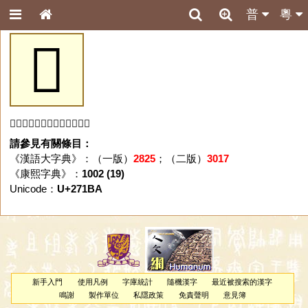
普
粵
𧆺
「𧆺」字未收錄於本資料庫。
請參見有關條目：
《漢語大字典》：（一版）
2825
；（二版）
3017
《康熙字典》：
1002 (19)
Unicode：
U+271BA
新手入門
使用凡例
字庫統計
隨機漢字
最近被搜索的漢字
鳴謝
製作單位
私隱政策
免責聲明
意見簿