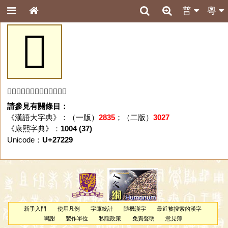
普
粵
𧈩
「𧈩」字未收錄於本資料庫。
請參見有關條目：
《漢語大字典》：（一版）
2835
；（二版）
3027
《康熙字典》：
1004 (37)
Unicode：
U+27229
新手入門
使用凡例
字庫統計
隨機漢字
最近被搜索的漢字
鳴謝
製作單位
私隱政策
免責聲明
意見簿