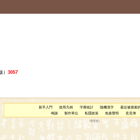
版）
3057
新手入門
使用凡例
字庫統計
隨機漢字
最近被搜索
鳴謝
製作單位
私隱政策
免責聲明
意見簿
（
管理員
）