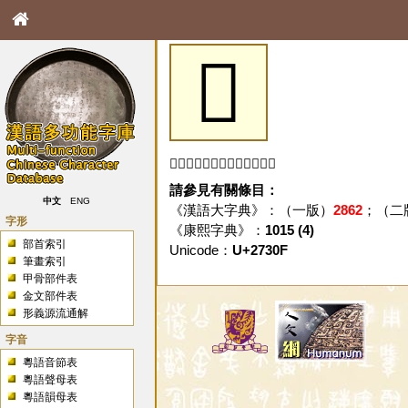
𧌏
「𧌏」字未收錄於本資料庫。
請參見有關條目：
中文
ENG
《漢語大字典》：（一版）
2862
；（二
字形
《康熙字典》：
1015 (4)
部首索引
Unicode：
U+2730F
筆畫索引
甲骨部件表
金文部件表
形義源流通解
字音
粵語音節表
粵語聲母表
粵語韻母表