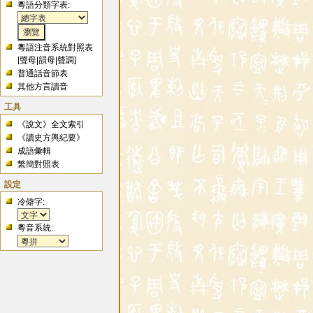
粵語分類字表:
粵語注音系統對照表
[
聲母
|
韻母
|
聲調
]
普通話音節表
其他方言讀音
工具
《說文》全文索引
《讀史方輿紀要》
成語彙輯
繁簡對照表
設定
冷僻字:
粵音系統: