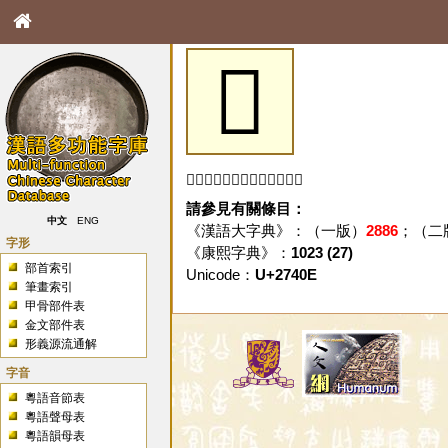
𧐎
「𧐎」字未收錄於本資料庫。
請參見有關條目：
中文
ENG
《漢語大字典》：（一版）
2886
；（二
字形
《康熙字典》：
1023 (27)
部首索引
Unicode：
U+2740E
筆畫索引
甲骨部件表
金文部件表
形義源流通解
字音
粵語音節表
粵語聲母表
粵語韻母表