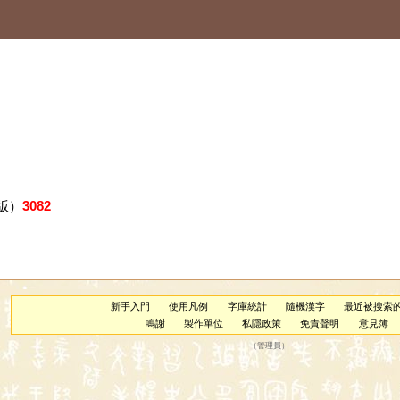
版）
3082
新手入門
使用凡例
字庫統計
隨機漢字
最近被搜索
鳴謝
製作單位
私隱政策
免責聲明
意見簿
（
管理員
）