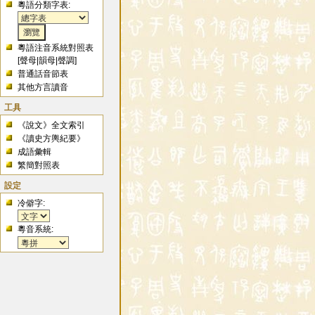
粵語分類字表:
粵語注音系統對照表
[
聲母
|
韻母
|
聲調
]
普通話音節表
其他方言讀音
工具
《說文》全文索引
《讀史方輿紀要》
成語彙輯
繁簡對照表
設定
冷僻字:
粵音系統: