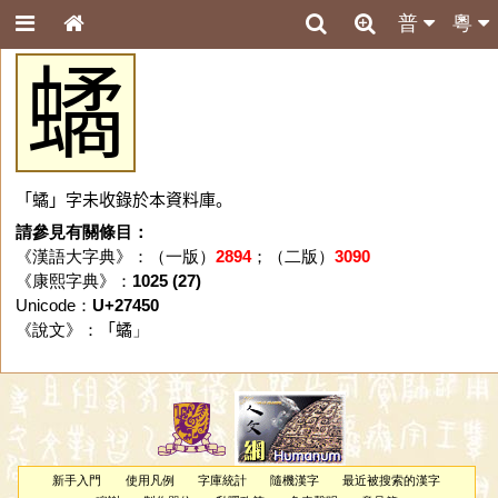
普
粵
𧑐
「𧑐」字未收錄於本資料庫。
請參見有關條目：
《漢語大字典》：（一版）
2894
；（二版）
3090
《康熙字典》：
1025 (27)
Unicode：
U+27450
《說文》：「
𧑐
」
新手入門
使用凡例
字庫統計
隨機漢字
最近被搜索的漢字