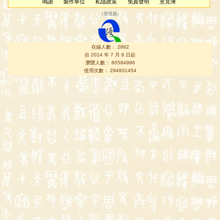
鳴謝
製作單位
私隱政策
免責聲明
意見簿
（
管理員
）
在線人數： 2862
自 2014 年 7 月 8 日起
瀏覽人數： 80584996
使用次數： 294931454