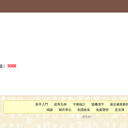
版）
3086
新手入門
使用凡例
字庫統計
隨機漢字
最近被搜索
鳴謝
製作單位
私隱政策
免責聲明
意見簿
（
管理員
）