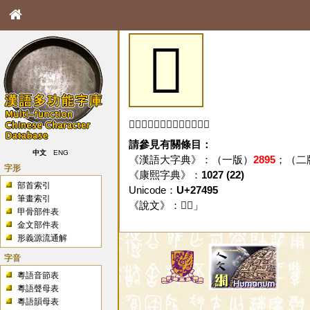
𧒕
「𧒕」字未收錄於本資料庫。
請參見有關條目：
中文
ENG
《漢語大字典》：（一版）
2895
；（二
字形
《康熙字典》：
1027 (22)
部首索引
Unicode：
U+27495
筆畫索引
《說文》：「
𧒕
」
甲骨部件表
金文部件表
形義源流通解
字音
粵語音節表
粵語聲母表
粵語韻母表