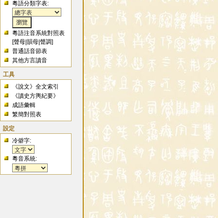
粵語分類字表:
粵語注音系統對照表
[
聲母
|
韻母
|
聲調
]
普通話音節表
其他方言讀音
工具
《說文》全文索引
《讀史方輿紀要》
成語彙輯
繁簡對照表
設定
冷僻字:
粵音系統: