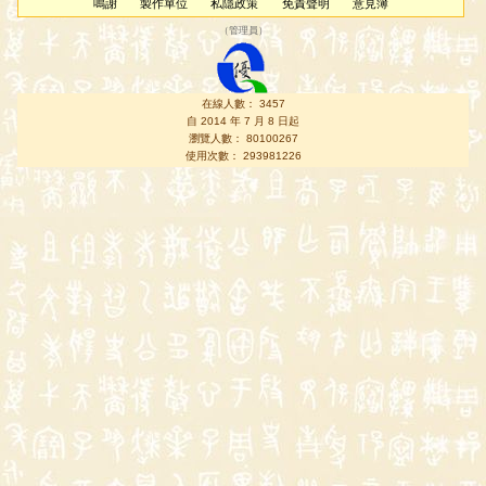
鳴謝
製作單位
私隱政策
免責聲明
意見簿
（
管理員
）
在線人數： 3457
自 2014 年 7 月 8 日起
瀏覽人數： 80100267
使用次數： 293981226