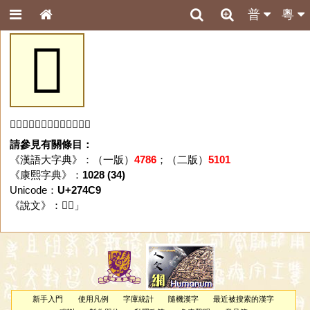
普
粵
𧓉
「𧓉」字未收錄於本資料庫。
請參見有關條目：
《漢語大字典》：（一版）
4786
；（二版）
5101
《康熙字典》：
1028 (34)
Unicode：
U+274C9
《說文》：「
𧓉
」
新手入門
使用凡例
字庫統計
隨機漢字
最近被搜索的漢字